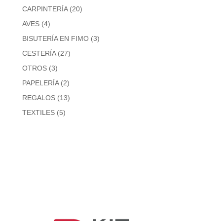
20
CARPINTERÍA
20
productos
4
AVES
4
productos
3
BISUTERÍA EN FIMO
3
productos
27
CESTERÍA
27
productos
3
OTROS
3
productos
2
PAPELERÍA
2
productos
13
REGALOS
13
productos
5
TEXTILES
5
productos