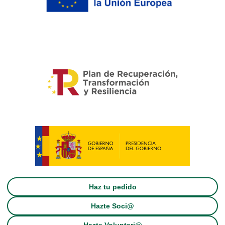
Haz tu pedido
Hazte Soci@
Hazte Voluntari@