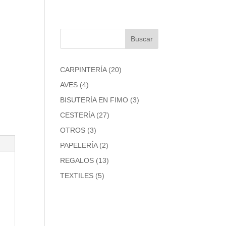
20
CARPINTERÍA
20
productos
4
AVES
4
productos
3
BISUTERÍA EN FIMO
3
productos
27
CESTERÍA
27
productos
3
OTROS
3
productos
2
PAPELERÍA
2
productos
13
REGALOS
13
productos
5
TEXTILES
5
productos